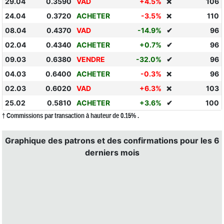
29.04
0.3590
VAD
+4.5%
106
❌
24.04
0.3720
ACHETER
-3.5%
110
❌
08.04
0.4370
VAD
-14.9%
✔
96
02.04
0.4340
ACHETER
+0.7%
✔
96
09.03
0.6380
VENDRE
-32.0%
✔
96
04.03
0.6400
ACHETER
-0.3%
96
❌
02.03
0.6020
VAD
+6.3%
103
❌
25.02
0.5810
ACHETER
+3.6%
✔
100
† Commissions par transaction à hauteur de 0.15% .
Graphique des patrons et des confirmations pour les 6
derniers mois