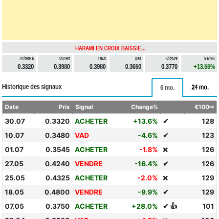
HARAMI EN CROIX BAISSIE...
Acheté à
Ouvert
Haut
Bas
Clôture
Gain%
0.3320
0.3980
0.3980
0.3650
0.3770
+13.55%
Historique des signaux
24 mo.
6 mo.
Date
Prix
Signal
Change%
€100⇨
30.07
0.3320
ACHETER
+13.6%
✔
128
10.07
0.3480
VAD
-4.6%
✔
123
01.07
0.3545
ACHETER
-1.8%
126
❌
27.05
0.4240
VENDRE
-16.4%
✔
126
25.05
0.4325
ACHETER
-2.0%
129
❌
18.05
0.4800
VENDRE
-9.9%
✔
129
07.05
0.3750
ACHETER
+28.0%
✔ 👍
101