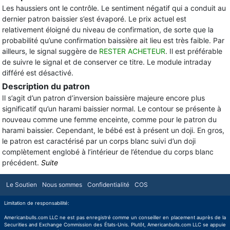
Les haussiers ont le contrôle. Le sentiment négatif qui a conduit au
dernier patron baissier s’est évaporé. Le prix actuel est
relativement éloigné du niveau de confirmation, de sorte que la
probabilité qu’une confirmation baissière ait lieu est très faible. Par
ailleurs, le signal suggère de
RESTER ACHETEUR
. Il est préférable
de suivre le signal et de conserver ce titre. Le module intraday
différé est désactivé.
Description du patron
Il s’agit d’un patron d’inversion baissière majeure encore plus
significatif qu’un harami baissier normal. Le contour se présente à
nouveau comme une femme enceinte, comme pour le patron du
harami baissier. Cependant, le bébé est à présent un doji. En gros,
le patron est caractérisé par un corps blanc suivi d’un doji
complètement englobé à l’intérieur de l’étendue du corps blanc
précédent.
Suite
Le Soutien
Nous sommes
Confidentialité
COS
Limitation de responsabilité:
Americanbulls.com LLC ne est pas enregistré comme un conseiller en placement auprès de la
Securities and Exchange Commission des États-Unis. Plutôt, Americanbulls.com LLC se appuie