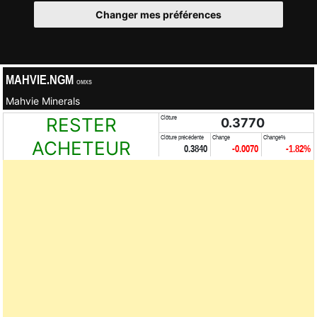
Changer mes préférences
MAHVIE.NGM
OMXS
Mahvie Minerals
RESTER
Clôture
0.3770
Clôture précédente
Change
Change%
ACHETEUR
0.3840
-0.0070
-1.82%