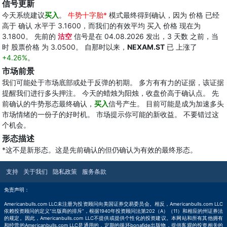
信号更新
今天系统建议
买入
。
牛势十字胎*
模式最终得到确认，因为 价格 已经
高于 确认 水平于 3.1600，而我们的有效平均 买入 价格 现在为
3.1800。 先前的
沽空
信号是在 04.08.2026 发出，3 天数 之前，当
时 股票价格 为 3.0500。 自那时以来，
NEXAM.ST
已 上涨了
+4.26%
。
市场前景
我们可能处于市场底部或处于反弹的初期。 多方有有力的证据，该证据
提醒我们进行多头押注。 今天的蜡烛为阳烛，收盘价高于确认点。 先
前确认的牛势形态最终确认，
买入
信号产生。 目前可能是成为加速多头
市场情绪的一份子的好时机。 市场提示你可能的新收益。 不要错过这
个机会。
形态描述
*这不是新形态。这是先前确认的但仍确认为有效的最终形态。
支持
关于我们
隐私政策
服务条款
免责声明：
Americanbulls.com LLC未注册为投资顾问向美国证券交易委员会。相反，Americanbulls.com LLC
依赖投资顾问的定义“出版商的排斥”，根据1940年投资顾问法第202（A）（11）和相应的州证券法
的规定。因此，Americanbulls.com LLC不提供或提供个性化的投资建议。本网站和所有其他拥有
和经营的Americanbulls.com LLC是通用的，定期的循环bonafide出版物，提供客观的投资相关的