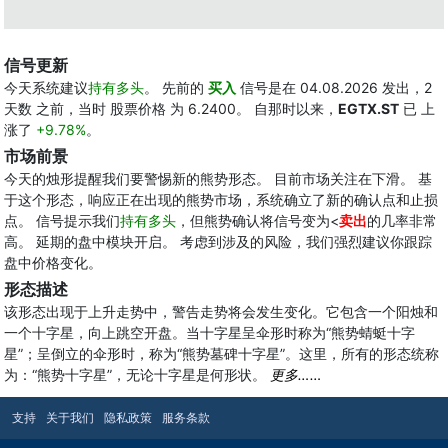
信号更新
今天系统建议
持有多头
。 先前的
买入
信号是在 04.08.2026 发出，2
天数 之前，当时 股票价格 为 6.2400。 自那时以来，
EGTX.ST
已 上
涨了
+9.78%
。
市场前景
今天的烛形提醒我们要警惕新的熊势形态。 目前市场关注在下滑。 基
于这个形态，响应正在出现的熊势市场，系统确立了新的确认点和止损
点。 信号提示我们
持有多头
，但熊势确认将信号变为<
卖出
的几率非常
高。 延期的盘中模块开启。 考虑到涉及的风险，我们强烈建议你跟踪
盘中价格变化。
形态描述
该形态出现于上升走势中，警告走势将会发生变化。它包含一个阳烛和
一个十字星，向上跳空开盘。当十字星呈伞形时称为“熊势蜻蜓十字
星”；呈倒立的伞形时，称为“熊势墓碑十字星”。这里，所有的形态统称
为：“熊势十字星”，无论十字星是何形状。
更多……
支持
关于我们
隐私政策
服务条款