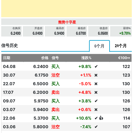
熊势十字星
在购买
开盘价
最高价
最低价
收盘价
获得%
6.2400
6.8400
6.9400
6.6700
6.8500
+9.78%
信号历史
24个月
6个月
日期
价格
信号
涨跌%
€100⇨
04.08
6.2400
买入
+9.8%
✔
122
30.07
6.1750
沽空
+1.1%
123
❌
22.07
6.5000
买入
-5.0%
130
❌
17.07
6.2000
卖出
+4.8%
130
❌
09.07
5.9750
买入
+3.8%
✔
126
03.07
5.9400
卖出
+0.6%
126
❌
22.06
5.3700
买入
+10.6%
✔ 👍
114
03.06
5.8000
沽空
-7.4%
✔
107