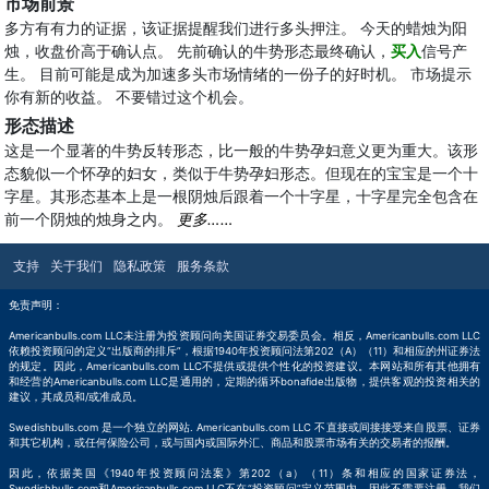
市场前景
多方有有力的证据，该证据提醒我们进行多头押注。 今天的蜡烛为阳
烛，收盘价高于确认点。 先前确认的牛势形态最终确认，
买入
信号产
生。 目前可能是成为加速多头市场情绪的一份子的好时机。 市场提示
你有新的收益。 不要错过这个机会。
形态描述
这是一个显著的牛势反转形态，比一般的牛势孕妇意义更为重大。该形
态貌似一个怀孕的妇女，类似于牛势孕妇形态。但现在的宝宝是一个十
字星。其形态基本上是一根阴烛后跟着一个十字星，十字星完全包含在
前一个阴烛的烛身之内。
更多……
支持
关于我们
隐私政策
服务条款
免责声明：
Americanbulls.com LLC未注册为投资顾问向美国证券交易委员会。相反，Americanbulls.com LLC
依赖投资顾问的定义“出版商的排斥”，根据1940年投资顾问法第202（A）（11）和相应的州证券法
的规定。因此，Americanbulls.com LLC不提供或提供个性化的投资建议。本网站和所有其他拥有
和经营的Americanbulls.com LLC是通用的，定期的循环bonafide出版物，提供客观的投资相关的
建议，其成员和/或准成员。
Swedishbulls.com 是一个独立的网站. Americanbulls.com LLC 不直接或间接接受来自股票、证券
和其它机构，或任何保险公司，或与国内或国际外汇、商品和股票市场有关的交易者的报酬。
因此，依据美国《1940年投资顾问法案》第202（a）（11）条和相应的国家证券法，
Swedishbulls.com和Americanbulls.com LLC不在“投资顾问”定义范围内，因此不需要注册。我们