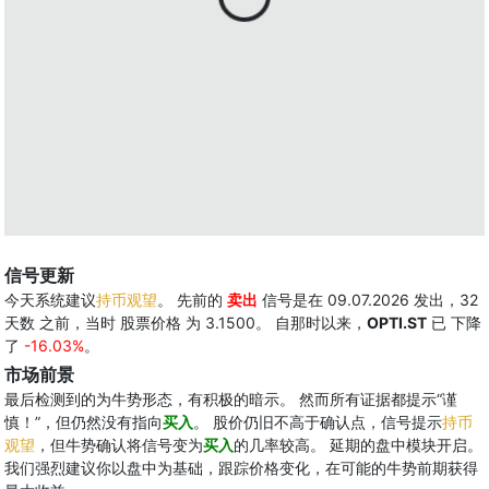
信号更新
今天系统建议
持币观望
。 先前的
卖出
信号是在 09.07.2026 发出，32
天数 之前，当时 股票价格 为 3.1500。 自那时以来，
OPTI.ST
已 下降
了
-16.03%
。
市场前景
最后检测到的为牛势形态，有积极的暗示。 然而所有证据都提示“谨
慎！”，但仍然没有指向
买入
。 股价仍旧不高于确认点，信号提示
持币
观望
，但牛势确认将信号变为
买入
的几率较高。 延期的盘中模块开启。
我们强烈建议你以盘中为基础，跟踪价格变化，在可能的牛势前期获得