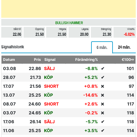
BULLISH HAMMER
Såld till
Öppning
Högsta
Lägsta
Stängning
Vinst%
22.86
21.50
21.50
20.80
21.30
-6.82%
Signalhistorik
24 mån.
6 mån.
Datum
Pris
Signal
Förändring%
€100⇨
03.08
22.86
SÄLJ
-6.8%
✔
101
28.07
21.73
KÖP
+5.2%
✔
96
17.07
21.56
SHORT
+0.8%
97
❌
13.07
25.25
KÖP
-14.6%
114
❌
08.07
24.60
SHORT
+2.6%
117
❌
03.07
24.65
KÖP
-0.2%
118
❌
17.06
26.14
SÄLJ
-5.7%
✔
118
11.06
25.25
KÖP
+3.5%
✔
114