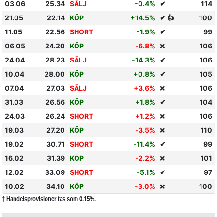
03.06
25.34
SÄLJ
-0.4%
✔
114
21.05
22.14
KÖP
+14.5%
✔ 👍
100
11.05
22.56
SHORT
-1.9%
✔
99
06.05
24.20
KÖP
-6.8%
106
❌
24.04
28.23
SÄLJ
-14.3%
✔
106
10.04
28.00
KÖP
+0.8%
✔
105
07.04
27.03
SÄLJ
+3.6%
106
❌
31.03
26.56
KÖP
+1.8%
✔
104
24.03
26.24
SHORT
+1.2%
106
❌
19.03
27.20
KÖP
-3.5%
110
❌
19.02
30.71
SHORT
-11.4%
✔
99
16.02
31.39
KÖP
-2.2%
101
❌
12.02
33.09
SHORT
-5.1%
✔
97
10.02
34.10
KÖP
-3.0%
100
❌
† Handelsprovisioner tas som 0.15%.