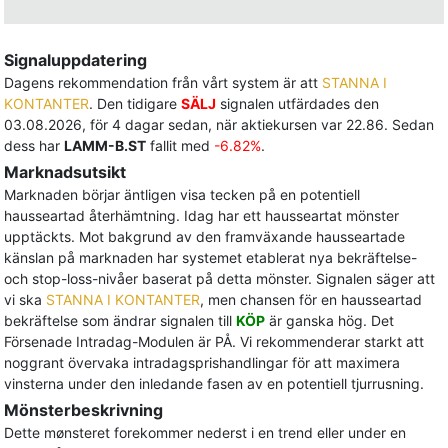
Signaluppdatering
Dagens rekommendation från vårt system är att
STANNA I
KONTANTER
. Den tidigare
SÄLJ
signalen utfärdades den
03.08.2026, för 4 dagar sedan, när aktiekursen var 22.86. Sedan
dess har
LAMM-B.ST
fallit med
-6.82%
.
Marknadsutsikt
Marknaden börjar äntligen visa tecken på en potentiell
hausseartad återhämtning. Idag har ett hausseartat mönster
upptäckts. Mot bakgrund av den framväxande hausseartade
känslan på marknaden har systemet etablerat nya bekräftelse-
och stop-loss-nivåer baserat på detta mönster. Signalen säger att
vi ska
STANNA I KONTANTER
, men chansen för en hausseartad
bekräftelse som ändrar signalen till
KÖP
är ganska hög. Det
Försenade Intradag-Modulen är PÅ. Vi rekommenderar starkt att
noggrant övervaka intradagsprishandlingar för att maximera
vinsterna under den inledande fasen av en potentiell tjurrusning.
Mönsterbeskrivning
Dette mønsteret forekommer nederst i en trend eller under en