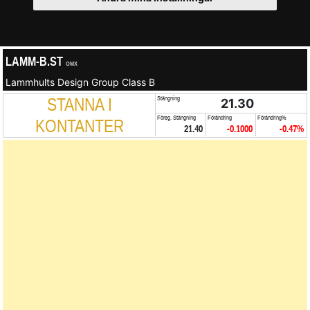
LAMM-B.ST
OMX
Lammhults Design Group Class B
STANNA I
Stängning
21.30
Föreg. Stängning
Förändring
Förändring%
KONTANTER
21.40
-0.1000
-0.47%