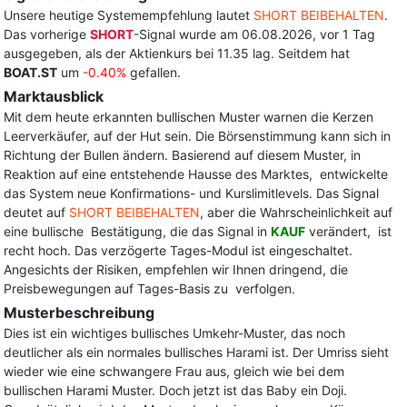
Unsere heutige Systemempfehlung lautet
SHORT BEIBEHALTEN
.
Das vorherige
SHORT
-Signal wurde am 06.08.2026, vor 1 Tag
ausgegeben, als der Aktienkurs bei 11.35 lag. Seitdem hat
BOAT.ST
um
-0.40%
gefallen.
Marktausblick
Mit dem heute erkannten bullischen Muster warnen die Kerzen
Leerverkäufer, auf der Hut sein. Die Börsenstimmung kann sich in
Richtung der Bullen ändern. Basierend auf diesem Muster, in
Reaktion auf eine entstehende Hausse des Marktes, entwickelte
das System neue Konfirmations- und Kurslimitlevels. Das Signal
deutet auf
SHORT BEIBEHALTEN
, aber die Wahrscheinlichkeit auf
eine bullische Bestätigung, die das Signal in
KAUF
verändert, ist
recht hoch. Das verzögerte Tages-Modul ist eingeschaltet.
Angesichts der Risiken, empfehlen wir Ihnen dringend, die
Preisbewegungen auf Tages-Basis zu verfolgen.
Musterbeschreibung
Dies ist ein wichtiges bullisches Umkehr-Muster, das noch
deutlicher als ein normales bullisches Harami ist. Der Umriss sieht
wieder wie eine schwangere Frau aus, gleich wie bei dem
bullischen Harami Muster. Doch jetzt ist das Baby ein Doji.