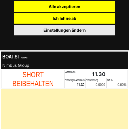
Alle akzeptieren
Ich lehne ab
Einstellungen ändern
BOAT.ST
OMXS
Nimbus Group
SHORT
Abschluss
11.30
Vorheriger Abschluss
Veränderung
Diff.%
BEIBEHALTEN
11.30
0.0000
0.00%