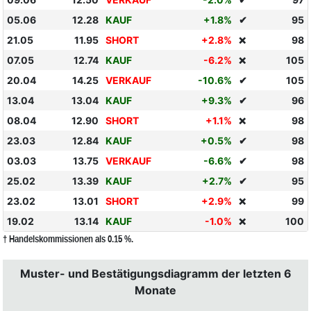
05.06
12.28
KAUF
+1.8%
✔
95
21.05
11.95
SHORT
+2.8%
98
❌
07.05
12.74
KAUF
-6.2%
105
❌
20.04
14.25
VERKAUF
-10.6%
✔
105
13.04
13.04
KAUF
+9.3%
✔
96
08.04
12.90
SHORT
+1.1%
98
❌
23.03
12.84
KAUF
+0.5%
✔
98
03.03
13.75
VERKAUF
-6.6%
✔
98
25.02
13.39
KAUF
+2.7%
✔
95
23.02
13.01
SHORT
+2.9%
99
❌
19.02
13.14
KAUF
-1.0%
100
❌
† Handelskommissionen als 0.15 %.
Muster- und Bestätigungsdiagramm der letzten 6
Monate