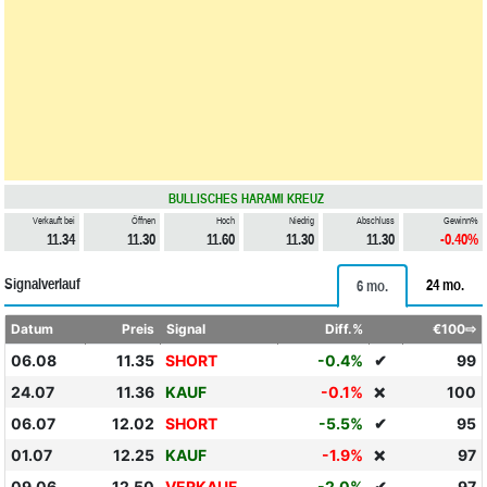
BULLISCHES HARAMI KREUZ
Verkauft bei
Öffnen
Hoch
Niedrig
Abschluss
Gewinn%
11.34
11.30
11.60
11.30
11.30
-0.40%
Signalverlauf
24 mo.
6 mo.
Datum
Preis
Signal
Diff.%
€100⇨
06.08
11.35
SHORT
-0.4%
✔
99
24.07
11.36
KAUF
-0.1%
100
❌
06.07
12.02
SHORT
-5.5%
✔
95
01.07
12.25
KAUF
-1.9%
97
❌
09.06
12.50
VERKAUF
-2.0%
✔
97